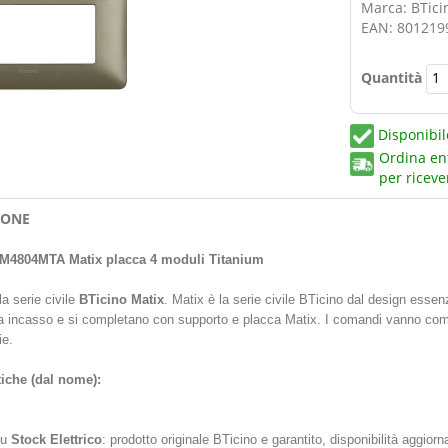
Marca: BTici
EAN: 801219
Quantità
Disponibil
Ordina en
per riceve
IONE
M4804MTA Matix placca 4 moduli Titanium
la serie civile
BTicino Matix
. Matix è la serie civile BTicino dal design essenzi
 a incasso e si completano con supporto e placca Matix. I comandi vanno comp
ie.
tiche (dal nome):
su
Stock Elettrico
: prodotto originale BTicino e garantito, disponibilità aggior