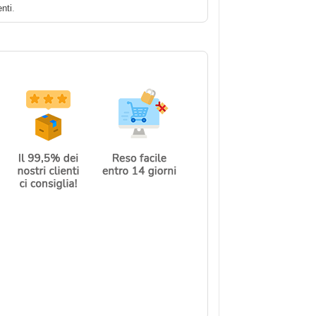
enti
.