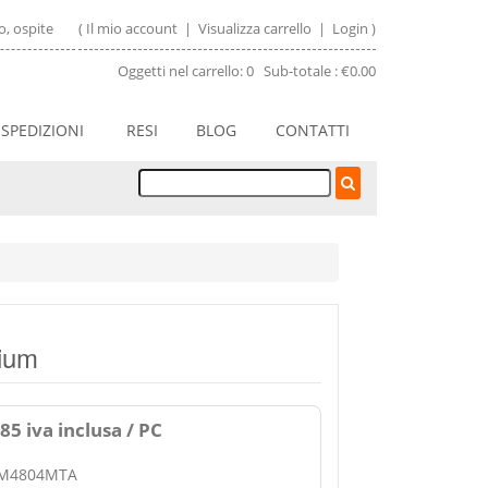
, ospite
(
Il mio account
|
Visualizza carrello
|
Login
)
Oggetti nel carrello: 0 Sub-totale : €0.00
SPEDIZIONI
RESI
BLOG
CONTATTI
nium
85 iva inclusa / PC
IAM4804MTA