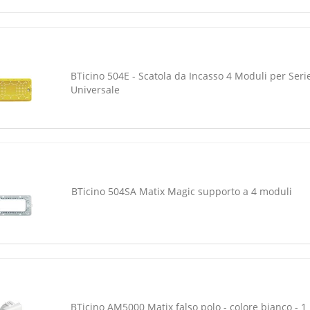
BTicino 504E - Scatola da Incasso 4 Moduli per Serie 
Universale
BTicino 504SA Matix Magic supporto a 4 moduli
BTicino AM5000 Matix falso polo - colore bianco - 