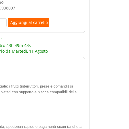
no
9938097
e
tro
43h 49m 42s
rlo da
Martedì, 11 Agosto
ale: i frutti (interruttori, prese e comandi) si
letati con supporto e placca compatibili della
nata, spedizioni rapide e pagamenti sicuri (anche a