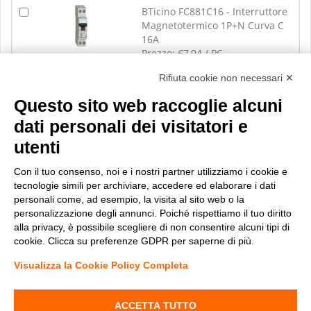
BTicino FC881C16 - Interruttore
Magnetotermico 1P+N Curva C
16A
Prezzo:
€7,94 / PC
Rifiuta cookie non necessari ✕
Visualizza
Questo sito web raccoglie alcuni
dati personali dei visitatori e
utenti
Con il tuo consenso, noi e i nostri partner utilizziamo i cookie e
tecnologie simili per archiviare, accedere ed elaborare i dati
personali come, ad esempio, la visita al sito web o la
personalizzazione degli annunci. Poiché rispettiamo il tuo diritto
alla privacy, è possibile scegliere di non consentire alcuni tipi di
cookie. Clicca su preferenze GDPR per saperne di più.
Visualizza la Cookie Policy Completa
Materiale Elettrico Online
-
Copyright© 2013-2026 Stock Elettrico® S.r.l. All right reserved
ACCETTA TUTTO