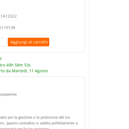
41A12X22
6119138
e
tro
49h 58m 52s
rlo da
Martedì, 11 Agosto
rasparente
tta per la gestione e la protezione del tuo
mm, questo centralino si adatta perfettamente a
necessaria per le tue esigenze.