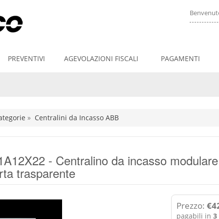
Benvenuto
PREVENTIVI
AGEVOLAZIONI FISCALI
PAGAMENTI
ategorie
»
Centralini da Incasso ABB
A12X22 - Centralino da incasso modulare 
rta trasparente
Prezzo:
€42
pagabili in
3