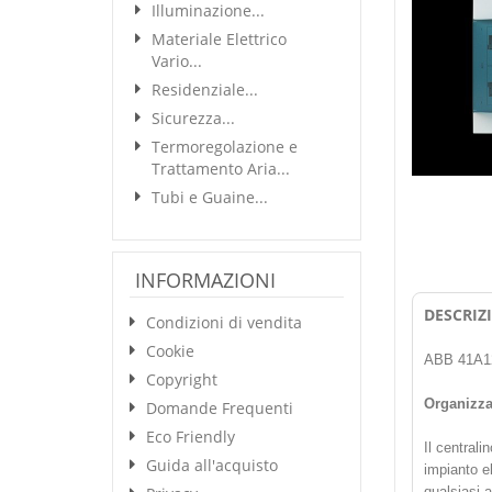
Illuminazione...
Materiale Elettrico
Vario...
Residenziale...
Sicurezza...
Termoregolazione e
Trattamento Aria...
Tubi e Guaine...
INFORMAZIONI
DESCRIZ
Condizioni di vendita
Cookie
ABB 41A12X
Copyright
Organizza 
Domande Frequenti
Eco Friendly
Il central
Guida all'acquisto
impianto e
qualsiasi 