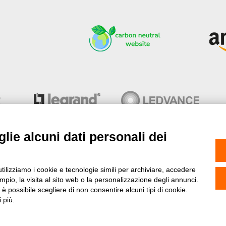
lie alcuni dati personali dei
utilizziamo i cookie e tecnologie simili per archiviare, accedere
pio, la visita al sito web o la personalizzazione degli annunci.
ne
- Copyright© 2013-2026 Stock Elettrico® S.r.l. All right reserve
, è possibile scegliere di non consentire alcuni tipi di cookie.
Tetrasoft
&
AC
 più.