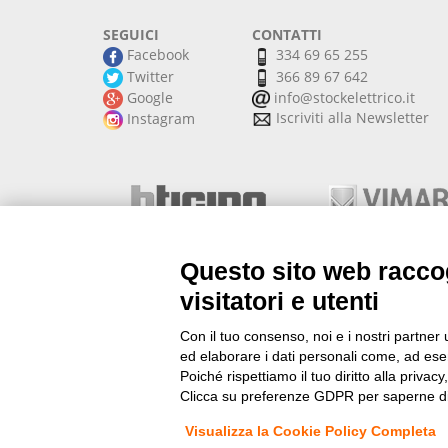
SEGUICI
CONTATTI
Facebook
334 69 65 255
Twitter
366 89 67 642
Google
info@stockelettrico.it
Iscriviti alla Newsletter
Instagram
Questo sito web raccog
visitatori e utenti
Con il tuo consenso, noi e i nostri partner 
ed elaborare i dati personali come, ad esem
Materiale Elettrico Onli
Poiché rispettiamo il tuo diritto alla privacy
Clicca su preferenze GDPR per saperne di
Visualizza la Cookie Policy Completa