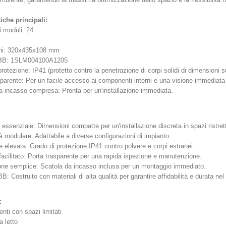
tiche principali:
 moduli: 24
ni: 320x435x108 mm
BB: 1SLM004100A1205
rotezione: IP41 (protetto contro la penetrazione di corpi solidi di dimensioni 
sparente: Per un facile accesso ai componenti interni e una visione immediata d
a incasso compresa: Pronta per un'installazione immediata.
essenziale: Dimensioni compatte per un'installazione discreta in spazi ristrett
tà modulare: Adattabile a diverse configurazioni di impianto.
e elevata: Grado di protezione IP41 contro polvere e corpi estranei.
acilitato: Porta trasparente per una rapida ispezione e manutenzione.
ione semplice: Scatola da incasso inclusa per un montaggio immediato.
B: Costruito con materiali di alta qualità per garantire affidabilità e durata ne
:
nti con spazi limitati
 letto