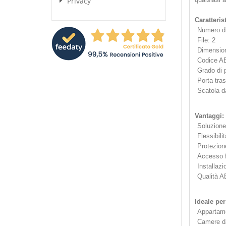
Privacy
Caratteris
Numero di
File: 2
Dimensio
Codice A
Grado di p
Porta tra
Scatola d
Vantaggi:
Soluzione 
Flessibili
Protezion
Accesso f
Installaz
Qualità AB
Ideale per
Appartame
Camere da