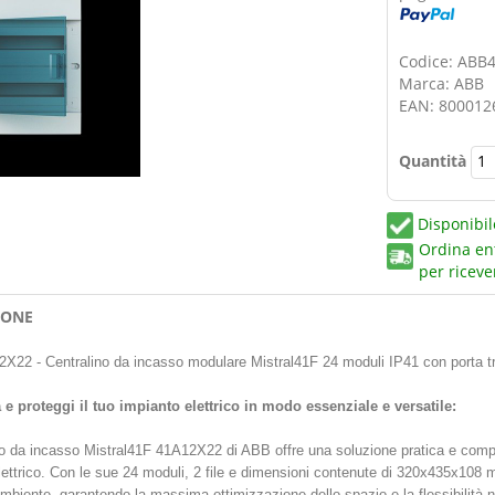
Codice: ABB
Marca: ABB
EAN: 800012
Quantità
Disponibil
Ordina en
per riceve
IONE
22 - Centralino da incasso modulare Mistral41F 24 moduli IP41 con porta t
e proteggi il tuo impianto elettrico in modo essenziale e versatile:
ino da incasso Mistral41F 41A12X22 di ABB offre una soluzione pratica e compa
lettrico. Con le sue 24 moduli, 2 file e dimensioni contenute di 320x435x108 
ambiente, garantendo la massima ottimizzazione dello spazio e la flessibilità 