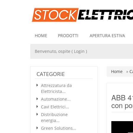
HOME
PRODOTTI
APERTURA ESTIVA
Benvenuto, ospite (
Login
)
Home
»
C
CATEGORIE
Attrezzatura da
Elettricista...
ABB 41
Automazione...
con po
Cavi Elettrici...
Distribuzione
energia...
Green Solutions...