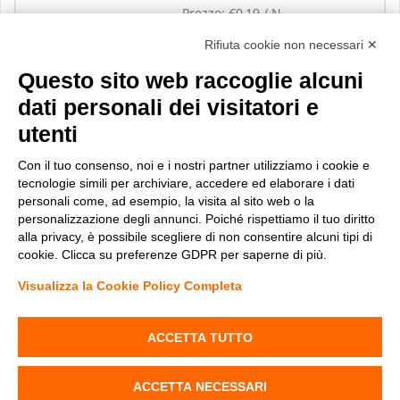
Prezzo:
€0,19 / N.
Rifiuta cookie non necessari ✕
Visualizza
Questo sito web raccoglie alcuni
dati personali dei visitatori e
utenti
Con il tuo consenso, noi e i nostri partner utilizziamo i cookie e
tecnologie simili per archiviare, accedere ed elaborare i dati
personali come, ad esempio, la visita al sito web o la
personalizzazione degli annunci. Poiché rispettiamo il tuo diritto
alla privacy, è possibile scegliere di non consentire alcuni tipi di
cookie. Clicca su preferenze GDPR per saperne di più.
Visualizza la Cookie Policy Completa
Materiale Elettrico Online
-
Copyright© 2013-2026 Stock Elettrico® S.r.l. All right reserved
ACCETTA TUTTO
- P.IVA 02141180519 - REA MO 401889 - Powered by
Tetrasoft
&
AC
ACCETTA NECESSARI