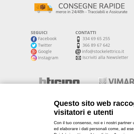
SEGUICI
CONTATTI
Facebook
334 69 65 255
Twitter
366 89 67 642
Google
info@stockelettrico.it
Iscriviti alla Newsletter
Instagram
Questo sito web raccog
visitatori e utenti
Con il tuo consenso, noi e i nostri partner 
ed elaborare i dati personali come, ad esem
Materiale Elettrico Onli