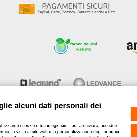
lie alcuni dati personali dei
utilizziamo i cookie e tecnologie simili per archiviare, accedere
pio, la visita al sito web o la personalizzazione degli annunci.
ne
- Copyright© 2013-2026 Stock Elettrico® S.r.l. All right reserve