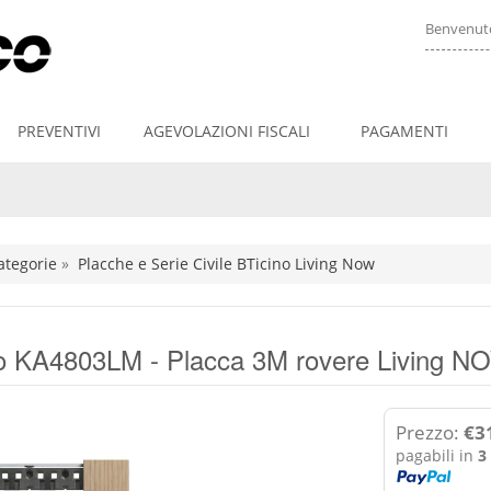
Benvenuto
PREVENTIVI
AGEVOLAZIONI FISCALI
PAGAMENTI
ategorie
»
Placche e Serie Civile BTicino Living Now
o KA4803LM - Placca 3M rovere Living N
Prezzo:
€31
pagabili in
3