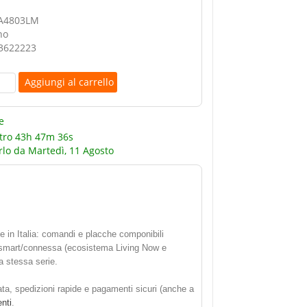
KA4803LM
no
3622223
e
tro
43h 47m 36s
rlo da
Martedì, 11 Agosto
late in Italia: comandi e placche componibili
one smart/connessa (ecosistema Living Now e
 stessa serie.
nata, spedizioni rapide e pagamenti sicuri (anche a
enti
.