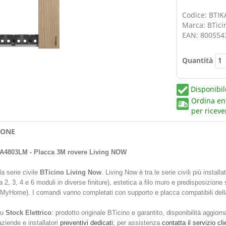
Codice: BTI
Marca: BTici
EAN: 800554
Quantità
Disponibil
Ordina en
per riceve
IONE
A4803LM - Placca 3M rovere Living NOW
la serie civile
BTicino Living Now
. Living Now è tra le serie civili più instal
a 2, 3, 4 e 6 moduli in diverse finiture), estetica a filo muro e predisposizi
Home). I comandi vanno completati con supporto e placca compatibili della
su
Stock Elettrico
: prodotto originale BTicino e garantito, disponibilità aggior
aziende e installatori
preventivi dedicati
; per assistenza
contatta il servizio cli