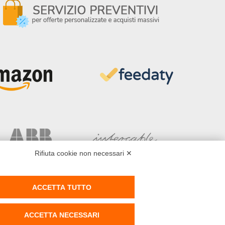
Rifiuta cookie non necessari ✕
ACCETTA TUTTO
ACCETTA NECESSARI
d - P.IVA 02141180519 - REA MO 401889 - Powered by