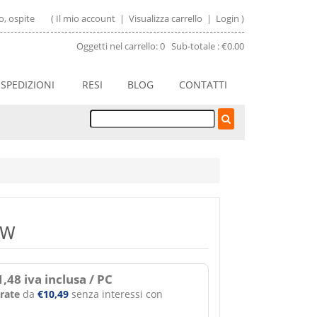
, ospite
(
Il mio account
|
Visualizza carrello
|
Login
)
Oggetti nel carrello: 0 Sub-totale : €0.00
SPEDIZIONI
RESI
BLOG
CONTATTI
OW
,48 iva inclusa / PC
 rate
da
€10,49
senza interessi con