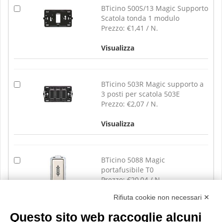
BTicino 500S/13 Magic Supporto
Scatola tonda 1 modulo
Prezzo:
€1,41 / N.
Visualizza
BTicino 503R Magic supporto a
3 posti per scatola 503E
Prezzo:
€2,07 / N.
Visualizza
BTicino 5088 Magic
portafusibile T0
Prezzo:
€20,04 / N.
Rifiuta cookie non necessari ✕
Visualizza
Questo sito web raccoglie alcuni