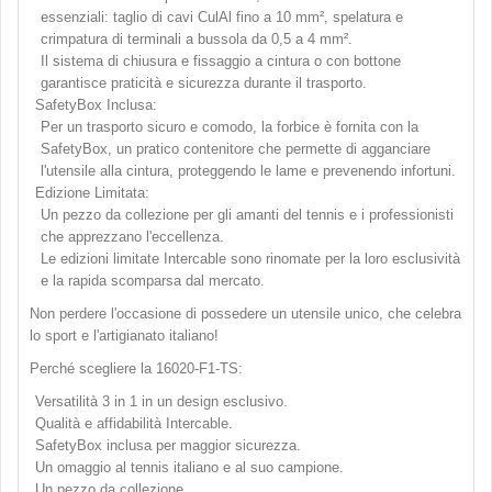
essenziali: taglio di cavi CulAl fino a 10 mm², spelatura e
crimpatura di terminali a bussola da 0,5 a 4 mm².
Il sistema di chiusura e fissaggio a cintura o con bottone
garantisce praticità e sicurezza durante il trasporto.
SafetyBox Inclusa:
Per un trasporto sicuro e comodo, la forbice è fornita con la
SafetyBox, un pratico contenitore che permette di agganciare
l'utensile alla cintura, proteggendo le lame e prevenendo infortuni.
Edizione Limitata:
Un pezzo da collezione per gli amanti del tennis e i professionisti
che apprezzano l'eccellenza.
Le edizioni limitate Intercable sono rinomate per la loro esclusività
e la rapida scomparsa dal mercato.
Non perdere l'occasione di possedere un utensile unico, che celebra
lo sport e l'artigianato italiano!
Perché scegliere la 16020-F1-TS:
Versatilità 3 in 1 in un design esclusivo.
Qualità e affidabilità Intercable.
SafetyBox inclusa per maggior sicurezza.
Un omaggio al tennis italiano e al suo campione.
Un pezzo da collezione.