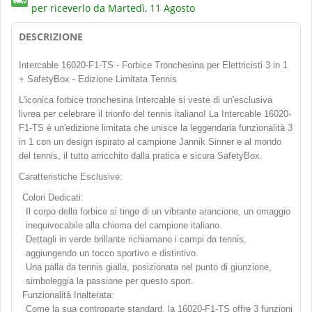
per riceverlo da
Martedì, 11 Agosto
DESCRIZIONE
Intercable 16020-F1-TS - Forbice Tronchesina per Elettricisti 3 in 1
+
SafetyBox
- Edizione Limitata Tennis
L'iconica forbice tronchesina Intercable si veste di un'esclusiva
livrea per celebrare il trionfo del tennis italiano! La Intercable 16020-
F1-TS è un'edizione limitata che unisce la leggendaria funzionalità 3
in 1 con un design ispirato al campione Jannik Sinner e al mondo
del tennis, il tutto arricchito dalla pratica e sicura SafetyBox.
Caratteristiche Esclusive:
Colori Dedicati:
Il corpo della forbice si tinge di un vibrante arancione, un omaggio
inequivocabile alla chioma del campione italiano.
Dettagli in verde brillante richiamano i campi da tennis,
aggiungendo un tocco sportivo e distintivo.
Una palla da tennis gialla, posizionata nel punto di giunzione,
simboleggia la passione per questo sport.
Funzionalità Inalterata:
Come la sua controparte standard, la 16020-F1-TS offre 3 funzioni