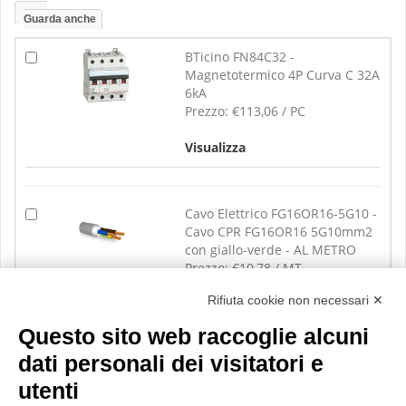
Guarda anche
BTicino FN84C32 -
Magnetotermico 4P Curva C 32A
6kA
Prezzo:
€113,06 / PC
Visualizza
Cavo Elettrico FG16OR16-5G10 -
Cavo CPR FG16OR16 5G10mm2
con giallo-verde - AL METRO
Prezzo:
€10,78 / MT
Rifiuta cookie non necessari ✕
Visualizza
Questo sito web raccoglie alcuni
dati personali dei visitatori e
utenti